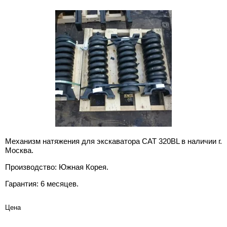
ДУКТОРЫ ДЛЯ ЭКСКАВАТОРОВ
Kawas
bherr
A8VO
JRR J
Редук
Редук
Komat
Разно
asaki
A10V
LRR L
Редук
зное
A10V
KRR K
A11VO
51V
90R 9
Механизм натяжения для экскаватора CAT 320BL в наличии г.
90M
Москва.
Производство: Южная Корея.
Гарантия: 6 месяцев.
Цена