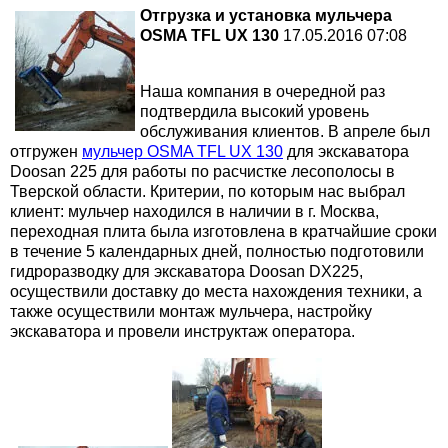
ДУКТОРЫ ДЛЯ ЭКСКАВАТОРОВ
Отгрузка и установка мульчера
OSMA TFL UX 130
17.05.2016 07:08
Kawas
bherr
A8VO
JRR J
Редук
Редук
Komat
Разно
asaki
A10V
LRR L
Редук
Наша компания в очередной раз
подтвердила высокий уровень
обслуживания клиентов. В апреле был
зное
A10V
KRR K
отгружен
мульчер OSMA TFL UX 130
для экскаватора
Doosan 225 для работы по расчистке лесополосы в
A11VO
51V
Тверской области. Критерии, по которым нас выбрал
клиент: мульчер находился в наличии в г. Москва,
переходная плита была изготовлена в кратчайшие сроки
90R 9
в течение 5 календарных дней, полностью подготовили
гидроразводку для экскаватора Doosan DX225,
90M
осуществили доставку до места нахождения техники, а
также осуществили монтаж мульчера, настройку
экскаватора и провели инструктаж оператора.