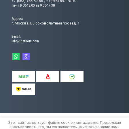
+7 (963) 765-82-56
+7(915) 847-70-10
пн-чт 9:00-18:00, пт 9:00-17:30
Адрес
г. Москва, Высоковольтный проезд, 1
Е-mail:
info@dstkom.com
© 2015 - 2026
Этот сайт использует файлы cookie и метаданные. Продолжая
Политика конфиденциальности
просматривать его, вы соглашаетесь на использование нами