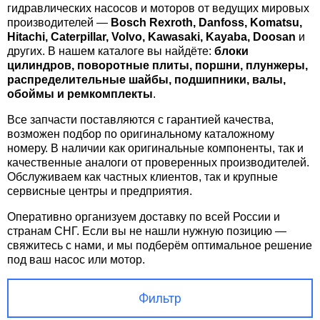
ДУКТОРЫ ДЛЯ ЭКСКАВАТОРОВ
гидравлических насосов и моторов от ведущих мировых
производителей —
Bosch Rexroth, Danfoss, Komatsu,
Kawas
bherr
A8VO
JRR J
Редук
Редук
Hitachi, Caterpillar, Volvo, Kawasaki, Kayaba, Doosan
и
Komat
других. В нашем каталоге вы найдёте:
блоки
Разно
asaki
A10V
LRR L
Редук
цилиндров, поворотные плиты, поршни, плунжеры,
распределительные шайбы, подшипники, валы,
обоймы и ремкомплекты
.
зное
A10V
KRR K
Все запчасти поставляются с гарантией качества,
возможен подбор по оригинальному каталожному
A11VO
51V
номеру. В наличии как оригинальные компоненты, так и
качественные аналоги от проверенных производителей.
90R 9
Обслуживаем как частных клиентов, так и крупные
сервисные центры и предприятия.
90M
Оперативно организуем доставку по всей России и
странам СНГ. Если вы не нашли нужную позицию —
свяжитесь с нами, и мы подберём оптимальное решение
под ваш насос или мотор.
Фильтр