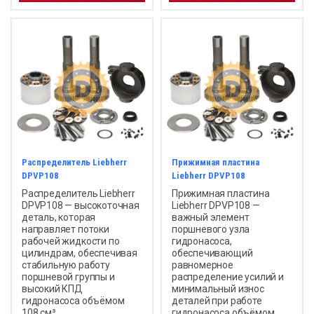
Распределитель Liebherr
Прижимная пластина
DPVP108
Liebherr DPVP108
Распределитель Liebherr
Прижимная пластина
DPVP108 — высокоточная
Liebherr DPVP108 —
деталь, которая
важный элемент
направляет потоки
поршневого узла
рабочей жидкости по
гидронасоса,
цилиндрам, обеспечивая
обеспечивающий
стабильную работу
равномерное
поршневой группы и
распределение усилий и
высокий КПД
минимальный износ
гидронасоса объёмом
деталей при работе
108 см³.
гидронасоса объёмом