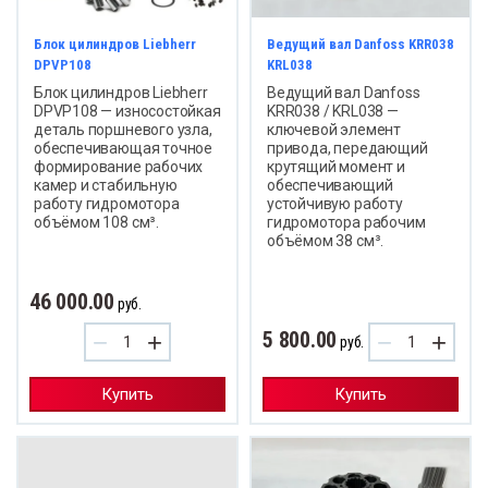
Блок цилиндров Liebherr
Ведущий вал Danfoss KRR038
DPVP108
KRL038
Блок цилиндров Liebherr
Ведущий вал Danfoss
DPVP108 — износостойкая
KRR038 / KRL038 —
деталь поршневого узла,
ключевой элемент
обеспечивающая точное
привода, передающий
формирование рабочих
крутящий момент и
камер и стабильную
обеспечивающий
работу гидромотора
устойчивую работу
объёмом 108 см³.
гидромотора рабочим
объёмом 38 см³.
46 000.00
руб.
5 800.00
−
+
−
+
руб.
Купить
Купить