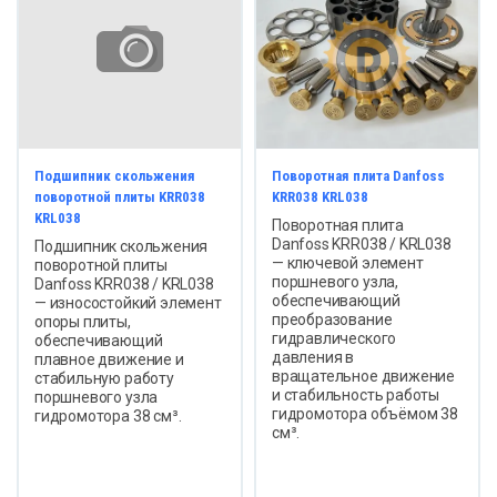
Подшипник скольжения
Поворотная плита Danfoss
поворотной плиты KRR038
KRR038 KRL038
KRL038
Поворотная плита
Danfoss KRR038 / KRL038
Подшипник скольжения
— ключевой элемент
поворотной плиты
поршневого узла,
Danfoss KRR038 / KRL038
обеспечивающий
— износостойкий элемент
преобразование
опоры плиты,
гидравлического
обеспечивающий
давления в
плавное движение и
вращательное движение
стабильную работу
и стабильность работы
поршневого узла
гидромотора объёмом 38
гидромотора 38 см³.
см³.