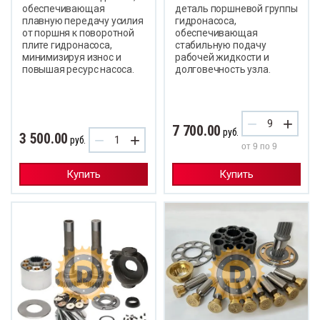
обеспечивающая
деталь поршневой группы
плавную передачу усилия
гидронасоса,
от поршня к поворотной
обеспечивающая
плите гидронасоса,
стабильную подачу
минимизируя износ и
рабочей жидкости и
повышая ресурс насоса.
долговечность узла.
−
+
7 700.00
руб.
3 500.00
−
+
руб.
от 9 по 9
Купить
Купить