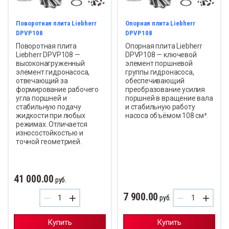
Поворотная плита Liebherr
Опорная плита Liebherr
DPVP108
DPVP108
Поворотная плита
Опорная плита Liebherr
Liebherr DPVP108 —
DPVP108 — ключевой
высоконагруженный
элемент поршневой
элемент гидронасоса,
группы гидронасоса,
отвечающий за
обеспечивающий
формирование рабочего
преобразование усилия
угла поршней и
поршней в вращение вала
стабильную подачу
и стабильную работу
жидкости при любых
насоса объёмом 108 см³.
режимах. Отличается
износостойкостью и
точной геометрией.
41 000.00
руб.
7 900.00
−
+
−
+
руб.
Купить
Купить